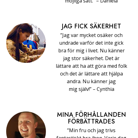
möjliga sätt.” –⁠ ⁠Daniela
JAG FICK SÄKERHET
”Jag var mycket osäker och
undrade varför det inte gick
bra för mig i livet. Nu känner
jag stor säkerhet. Det är
lättare att ha att göra med folk
och det är lättare att hjälpa
andra. Nu känner jag
mig själv!” –⁠ ⁠Cynthia
MINA FÖRHÅLLANDEN
FÖRBÄTTRADES
”Min fru och jag trivs
fantastiskt bra ihop. Varje dag