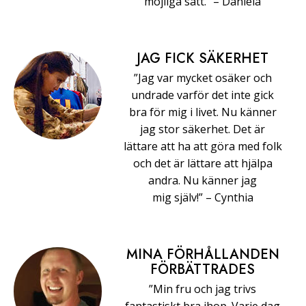
möjliga sätt.” –⁠ ⁠Daniela
JAG FICK SÄKERHET
”Jag var mycket osäker och
undrade varför det inte gick
bra för mig i livet. Nu känner
jag stor säkerhet. Det är
lättare att ha att göra med folk
och det är lättare att hjälpa
andra. Nu känner jag
mig själv!” –⁠ ⁠Cynthia
MINA FÖRHÅLLANDEN
FÖRBÄTTRADES
”Min fru och jag trivs
fantastiskt bra ihop. Varje dag