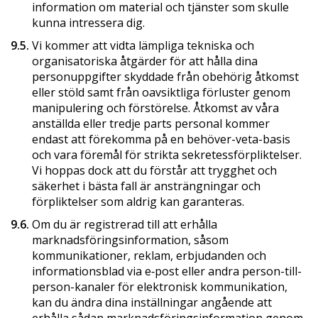
information om material och tjänster som skulle
kunna intressera dig.
9.5.
Vi kommer att vidta lämpliga tekniska och
organisatoriska åtgärder för att hålla dina
personuppgifter skyddade från obehörig åtkomst
eller stöld samt från oavsiktliga förluster genom
manipulering och förstörelse. Åtkomst av våra
anställda eller tredje parts personal kommer
endast att förekomma på en behöver-veta-basis
och vara föremål för strikta sekretessförpliktelser.
Vi hoppas dock att du förstår att trygghet och
säkerhet i bästa fall är ansträngningar och
förpliktelser som aldrig kan garanteras.
9.6.
Om du är registrerad till att erhålla
marknadsförings­information, såsom
kommunikationer, reklam, erbjudanden och
informationsblad via e‑post eller andra person-till-
person-kanaler för elektronisk kommunikation,
kan du ändra dina inställningar angående att
erhålla sådan marknadsförings­information genom