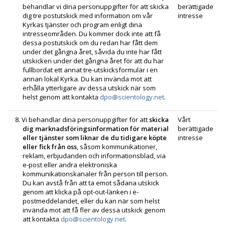
behandlar vi dina personuppgifter för att skicka
berättigade
dig tre postutskick med information om vår
intresse
Kyrkas tjänster och program enligt dina
intresseområden. Du kommer dock inte att få
dessa postutskick om du redan har fått dem
under det gångna året, såvida du inte har fått
utskicken under det gångna året för att du har
fullbordat ett annat tre-utskicksformulär i en
annan lokal Kyrka. Du kan invända mot att
erhålla ytterligare av dessa utskick när som
helst genom att kontakta
dpo@scientology.net
.
8. Vi behandlar dina personuppgifter för att
skicka
Vårt
dig marknadsförings­information för material
berättigade
eller tjänster som liknar de du tidigare köpte
intresse
eller fick från oss
, såsom kommunikationer,
reklam, erbjudanden och informationsblad, via
e-post eller andra elektroniska
kommunikations­kanaler från person till person.
Du kan avstå från att ta emot sådana utskick
genom att klicka på opt-out-länken i e-
postmeddelandet, eller du kan när som helst
invända mot att få fler av dessa utskick genom
att kontakta
dpo@scientology.net
.