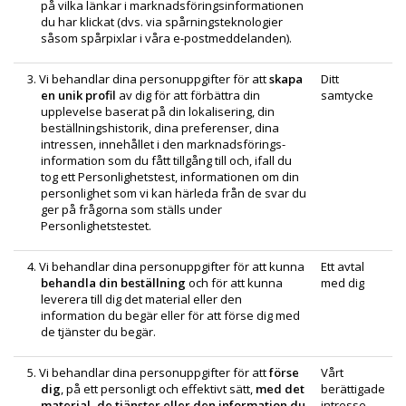
på vilka länkar i marknadsförings­informationen
du har klickat (dvs. via spårningsteknologier
såsom spårpixlar i våra e‑postmeddelanden).
3. Vi behandlar dina personuppgifter för att
skapa
Ditt
en unik profil
av dig för att förbättra din
samtycke
upplevelse baserat på din lokalisering, din
beställningshistorik, dina preferenser, dina
intressen, innehållet i den marknadsförings­
information som du fått tillgång till och, ifall du
tog ett Personlighetstest, informationen om din
personlighet som vi kan härleda från de svar du
ger på frågorna som ställs under
Personlighetstestet.
4. Vi behandlar dina personuppgifter för att kunna
Ett avtal
behandla din beställning
och för att kunna
med dig
leverera till dig det material eller den
information du begär eller för att förse dig med
de tjänster du begär.
5. Vi behandlar dina personuppgifter för att
förse
Vårt
dig
, på ett personligt och effektivt sätt,
med det
berättigade
material, de tjänster eller den information du
intresse