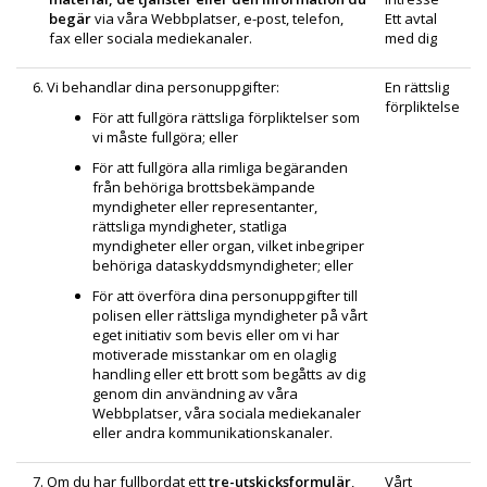
begär
via våra Webbplatser,
e-post,
telefon,
Ett avtal
fax eller sociala mediekanaler.
med dig
6. Vi behandlar dina personuppgifter:
En rättslig
förpliktelse
För att fullgöra rättsliga förpliktelser som
vi måste fullgöra; eller
För att fullgöra alla rimliga begäranden
från behöriga brottsbekämpande
myndigheter eller representanter,
rättsliga myndigheter, statliga
myndigheter eller organ, vilket inbegriper
behöriga dataskyddsmyndigheter; eller
För att överföra dina personuppgifter till
polisen eller rättsliga myndigheter på vårt
eget initiativ som bevis eller om vi har
motiverade misstankar om en olaglig
handling eller ett brott som begåtts av dig
genom din användning av våra
Webbplatser, våra sociala mediekanaler
eller andra kommunikations­kanaler.
7. Om du har fullbordat ett
tre-utskicksformulär
,
Vårt