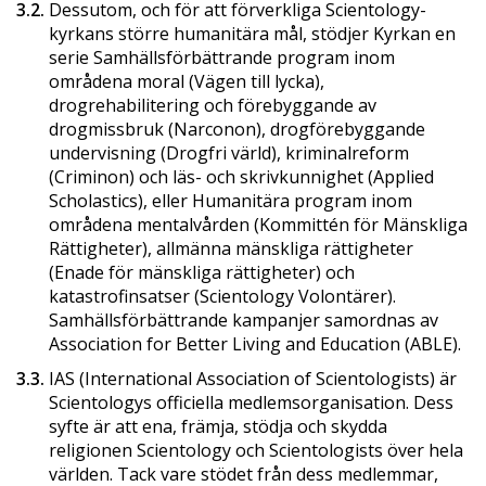
3.2.
Dessutom, och för att förverkliga Scientology-
kyrkans större humanitära mål, stödjer Kyrkan en
serie Samhällsförbättrande program inom
områdena moral (Vägen till lycka),
drogrehabilitering och förebyggande av
drogmissbruk (Narconon), drogförebyggande
undervisning (Drogfri värld), kriminalreform
(Criminon) och läs- och skrivkunnighet (Applied
Scholastics), eller Humanitära program inom
områdena mentalvården (Kommittén för Mänskliga
Rättigheter), allmänna mänskliga rättigheter
(Enade för mänskliga rättigheter) och
katastrofinsatser (Scientology Volontärer).
Samhällsförbättrande kampanjer samordnas av
Association for Better Living and Education (ABLE).
3.3.
IAS (International Association of Scientologists) är
Scientologys officiella medlemsorganisation. Dess
syfte är att ena, främja, stödja och skydda
religionen Scientology och Scientologists över hela
världen. Tack vare stödet från dess medlemmar,