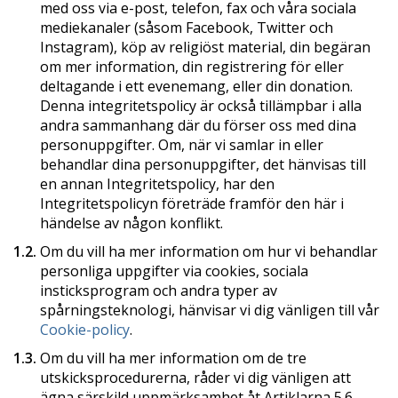
med oss via
e-post,
telefon, fax och våra sociala
mediekanaler (såsom Facebook, Twitter och
Instagram), köp av religiöst material, din begäran
om mer information, din registrering för eller
deltagande i ett evenemang, eller din donation.
Denna integritetspolicy är också tillämpbar i alla
andra sammanhang där du förser oss med dina
personuppgifter. Om, när vi samlar in eller
behandlar dina personuppgifter, det hänvisas till
en annan Integritetspolicy, har den
Integritetspolicyn företräde framför den här i
händelse av någon konflikt.
1.2.
Om du vill ha mer information om hur vi behandlar
personliga uppgifter via cookies, sociala
insticksprogram och andra typer av
spårningsteknologi, hänvisar vi dig vänligen till vår
Cookie-policy
.
1.3.
Om du vill ha mer information om de tre
utskicksprocedurerna, råder vi dig vänligen att
ägna särskild uppmärksamhet åt Artiklarna 5.6.,