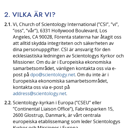
2. VILKA ÄR VI?
2.1.
Vi, Church of Scientology International (”CSI”, ”vi”,
”oss”, ”vår”), 6331 Hollywood Boulevard, Los
Angeles, CA 90028, Förenta staterna har åtagit oss
att alltid skydda integriteten och säkerheten av
dina personuppgifter. CSI är ansvarig för den
ecklesiastiska ledningen av Scientologys Kyrkor och
Missioner. Om du är i Europeiska ekonomiska
samarbetsområdet, vänligen kontakta oss via e-
post på
dpo@scientology.net
. Om du inte är i
Europeiska ekonomiska samarbetsområdet,
kontakta oss via e-post på
address@scientology.net
.
2.2.
Scientology-kyrkan i Europa (”CSEU” eller
”Continental Liaison Office”), Fabriksparken 15,
2600 Glostrup, Danmark, är vårt centrala
europeiska etablissemang som leder Scientologys
Kyrkor och Missioner i Europa.