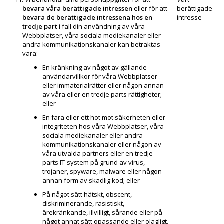
bevara våra berättigade intressen
eller för att
berättigade
bevara de berättigade intressena hos en
intresse
tredje part
i fall din användning av våra
Webbplatser, våra sociala mediekanaler eller
andra kommunikations­kanaler kan betraktas
vara:
En kränkning av något av gällande
användarvillkor för våra Webbplatser
eller immaterialrätter eller någon annan
av våra eller en tredje parts rättigheter;
eller
En fara eller ett hot mot säkerheten eller
integriteten hos våra Webbplatser, våra
sociala mediekanaler eller andra
kommunikations­kanaler eller någon av
våra utvalda partners eller en tredje
parts IT-system på grund av virus,
trojaner, spyware, malware eller någon
annan form av skadlig kod; eller
På något sätt hätskt, obscent,
diskriminerande, rasistiskt,
ärekränkande, illvilligt, sårande eller på
något annat sätt opassande eller olagligt.