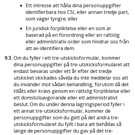
Ett intresse att hålla dina personuppgifter
identifierbara hos CSI, eller annan tredje part,
som väger tyngre; eller
En juridisk förpliktelse eller en som är
baserad på en förordning eller en rättslig
eller administrativ order som hindrar oss från
att av-identifiera dem.
9.3.
Om du fyller i ett tre-utskicksformulär, kommer
dina personuppgifter på tre-utskicksformuläret att
endast bevaras under ett år efter det tredje
utskicket skickades såvida du inte meddelar oss att
du invänder mot sådan behandling, förutom då det
tillåts eller krävs genom en rättslig förpliktelse eller
ett domstolsavgörande eller ett administrativt
beslut. Om du under denna lagringsperiod fyller i
ett annat tre-utskicksformulär, kommer de
personuppgifter som du gett på det andra tre-
utskicksformuläret du fyllt i bara att behållas så
länge de personuppgifter du gav på det tre-