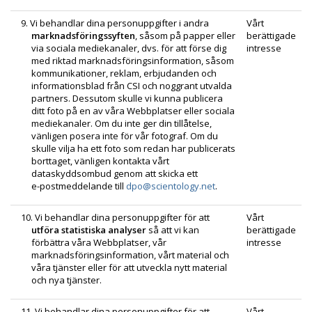
9. Vi behandlar dina personuppgifter i andra
Vårt
marknadsföringssyften
, såsom på papper eller
berättigade
via sociala mediekanaler, dvs. för att förse dig
intresse
med riktad marknadsförings­information, såsom
kommunikationer, reklam, erbjudanden och
informationsblad från CSI och noggrant utvalda
partners. Dessutom skulle vi kunna publicera
ditt foto på en av våra Webbplatser eller sociala
mediekanaler. Om du inte ger din tillåtelse,
vänligen posera inte för vår fotograf. Om du
skulle vilja ha ett foto som redan har publicerats
borttaget, vänligen kontakta vårt
dataskyddsombud genom att skicka ett
e-postmeddelande
till
dpo@scientology.net
.
10. Vi behandlar dina personuppgifter för att
Vårt
utföra statistiska analyser
så att vi kan
berättigade
förbättra våra Webbplatser, vår
intresse
marknadsförings­information, vårt material och
våra tjänster eller för att utveckla nytt material
och nya tjänster.
11. Vi behandlar dina personuppgifter för att
Vårt