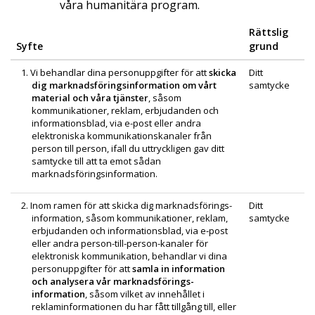
våra humanitära program.
Rättslig
Syfte
grund
1. Vi behandlar dina personuppgifter för att
skicka
Ditt
dig marknadsförings­information om vårt
samtycke
material och våra tjänster
, såsom
kommunikationer, reklam, erbjudanden och
informationsblad, via e-post eller andra
elektroniska kommunikations­kanaler från
person till person, ifall du uttryckligen gav ditt
samtycke till att ta emot sådan
marknadsförings­information.
2. Inom ramen för att skicka dig marknadsförings­
Ditt
information, såsom kommunikationer, reklam,
samtycke
erbjudanden och informationsblad, via e‑post
eller andra person-till-person-kanaler för
elektronisk kommunikation, behandlar vi dina
personuppgifter för att
samla in information
och analysera vår marknadsförings­
information
, såsom vilket av innehållet i
reklaminformationen du har fått tillgång till, eller