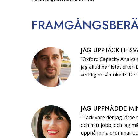
FRAMGÅNGS­BERÄ
JAG UPPTÄCKTE SV
”Oxford Capacity Analysis
jag alltid har letat efter.
verkligen så enkelt?’ Det 
JAG UPPNÅDDE MI
”Tack vare det jag lärde
och mitt jobb, och jag må
uppnå mina drömmar och 