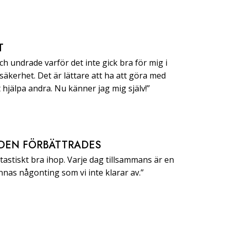
T
h undrade varför det inte gick bra för mig i
 säkerhet. Det är lättare att ha att göra med
t hjälpa andra. Nu känner jag mig själv!”
DEN FÖRBÄTTRADES
ntastiskt bra ihop. Varje dag tillsammans är en
finnas någonting som vi inte klarar av.”