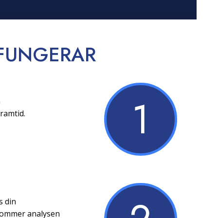
FUNGERAR
1
a
ramtid.
s din
 kommer analysen