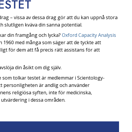
ESTET
rag – vissa av dessa drag gör att du kan uppnå stora
och slutligen kväva din sanna potential.
rkar din framgång och lycka?
Oxford Capacity Analysis
an 1960 med många som säger att de tyckte att
igt för dem att få precis rätt assistans för att
slöja din åsikt om dig själv.
 De som tolkar testet är medlemmar i Scientology-
att personligheten är andlig och använder
nens religiösa syften, inte för medicinska,
r utvärdering i dessa områden.