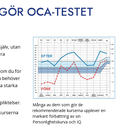
 GÖR OCA-TESTET
jälv, utan
öra
som du för
om behöver
na starka
liktelser.
Många av dem som gör de
rekommenderade kurserna upplever en
kurserna
markant förbättring av sin
Personlighetskurva och IQ.