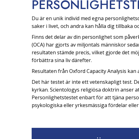
PERSONLIGHETS­T
Du är en unik individ med egna personlighetsd
saker i livet, och andra kan hålla dig tillbaka 
Finns det delar av din personlighet som påve
(OCA) har gjorts av miljontals människor sed
resultaten stämde precis, vilket gjorde det möjl
förbättra sina liv därefter.
Resultaten från Oxford Capacity Analysis kan av
Det här testet är inte ett vetenskapligt test.
kyrkan. Scientologys religiösa doktrin anser 
Personlighetstestet enbart för att tjäna perso
psykologiska eller yrkesmässiga fördelar elle