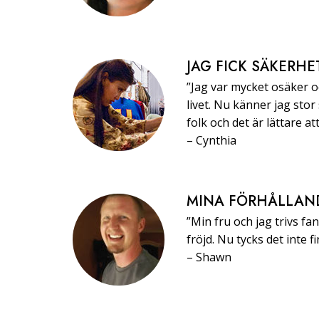
JAG FICK SÄKERHE
”Jag var mycket osäker oc
livet. Nu känner jag stor
folk och det är lättare at
–⁠ ⁠Cynthia
MINA FÖRHÅLLAN
”Min fru och jag trivs fa
fröjd. Nu tycks det inte 
–⁠ ⁠Shawn