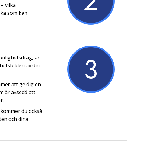
2
– vilka
ilka som kan
3
onlighetsdrag, är
hetsbilden av din
mer att ge dig en
om är avsedd att
r.
on kommer du också
ten och dina