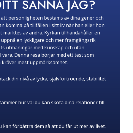
DITT SANNA JAG?
tro att personligheten bestäms av dina gener och
komma på tillfällen i sitt liv när han eller hon
t märktes av andra. Kyrkan tillhandahåller en
tt uppnå en lyckligare och mer framgångsrik
livets utmaningar med kunskap och utan
ll vara. Denna resa börjar med ett test som
om kräver mest uppmärksamhet.
k din nivå av lycka, självförtroende, stabilitet
ämmer hur väl du kan sköta dina relationer till
u kan förbättra dem så att du får ut mer av livet.