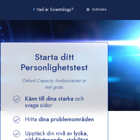
Vad är Scientology?
SVENSKA
Starta ditt
Personlighetstest
Oxford Capacity Analysis-testet är
helt gratis
Känn till dina starka
och
svaga sidor
Hitta
dina problemområden
Upptäck din nivå av
lycka
,