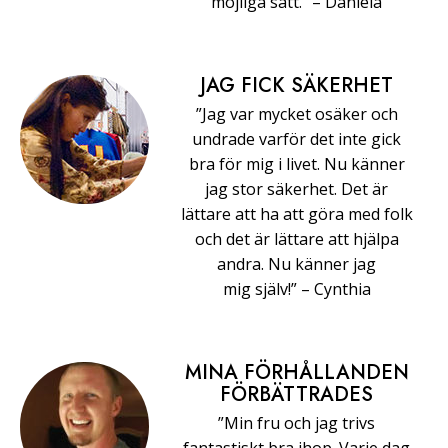
möjliga sätt.” –⁠ ⁠Daniela
JAG FICK SÄKERHET
”Jag var mycket osäker och
undrade varför det inte gick
bra för mig i livet. Nu känner
jag stor säkerhet. Det är
lättare att ha att göra med folk
och det är lättare att hjälpa
andra. Nu känner jag
mig själv!” –⁠ ⁠Cynthia
MINA FÖRHÅLLANDEN
FÖRBÄTTRADES
”Min fru och jag trivs
fantastiskt bra ihop. Varje dag