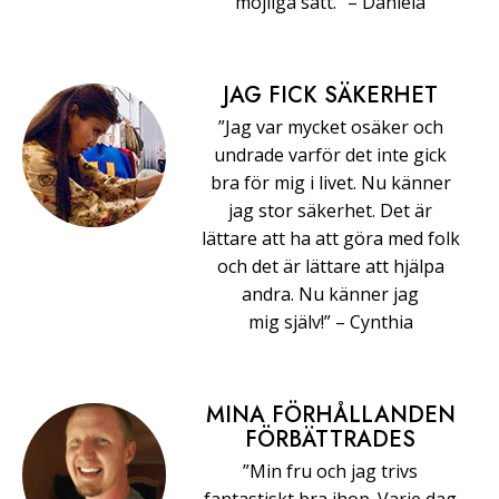
möjliga sätt.” –⁠ ⁠Daniela
JAG FICK SÄKERHET
”Jag var mycket osäker och
undrade varför det inte gick
bra för mig i livet. Nu känner
jag stor säkerhet. Det är
lättare att ha att göra med folk
och det är lättare att hjälpa
andra. Nu känner jag
mig själv!” –⁠ ⁠Cynthia
MINA FÖRHÅLLANDEN
FÖRBÄTTRADES
”Min fru och jag trivs
fantastiskt bra ihop. Varje dag