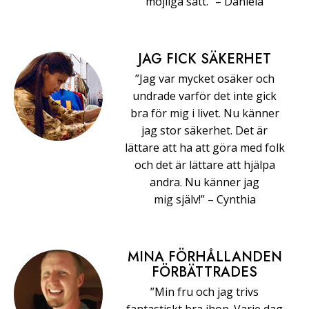
möjliga sätt.” –⁠ ⁠Daniela
JAG FICK SÄKERHET
”Jag var mycket osäker och
undrade varför det inte gick
bra för mig i livet. Nu känner
jag stor säkerhet. Det är
lättare att ha att göra med folk
och det är lättare att hjälpa
andra. Nu känner jag
mig själv!” –⁠ ⁠Cynthia
MINA FÖRHÅLLANDEN
FÖRBÄTTRADES
”Min fru och jag trivs
fantastiskt bra ihop. Varje dag