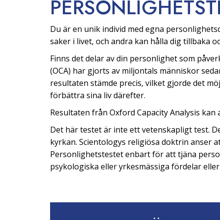
PERSONLIGHETS­T
Du är en unik individ med egna personlighetsd
saker i livet, och andra kan hålla dig tillbaka 
Finns det delar av din personlighet som påve
(OCA) har gjorts av miljontals människor sed
resultaten stämde precis, vilket gjorde det möjl
förbättra sina liv därefter.
Resultaten från Oxford Capacity Analysis kan av
Det här testet är inte ett vetenskapligt test.
kyrkan. Scientologys religiösa doktrin anser 
Personlighetstestet enbart för att tjäna perso
psykologiska eller yrkesmässiga fördelar elle