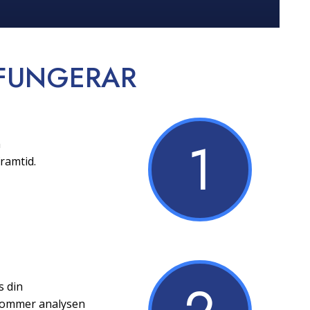
FUNGERAR
1
a
ramtid.
s din
 kommer analysen