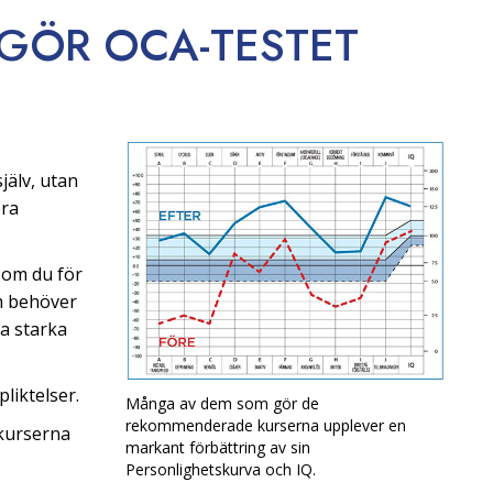
 GÖR OCA-TESTET
jälv, utan
öra
som du för
om behöver
na starka
liktelser.
Många av dem som gör de
rekommenderade kurserna upplever en
kurserna
markant förbättring av sin
Personlighetskurva och IQ.