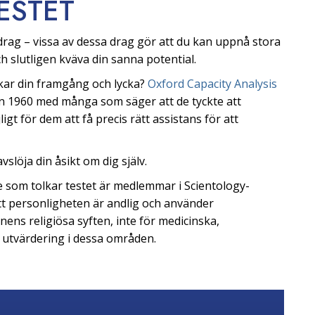
ESTET
rag – vissa av dessa drag gör att du kan uppnå stora
och slutligen kväva din sanna potential.
rkar din framgång och lycka?
Oxford Capacity Analysis
an 1960 med många som säger att de tyckte att
igt för dem att få precis rätt assistans för att
slöja din åsikt om dig själv.
 De som tolkar testet är medlemmar i Scientology-
att personligheten är andlig och använder
nens religiösa syften, inte för medicinska,
r utvärdering i dessa områden.