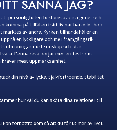
DITT SANNA JAG?
tro att personligheten bestäms av dina gener och
komma på tillfällen i sitt liv när han eller hon
t märktes av andra. Kyrkan tillhandahåller en
tt uppnå en lyckligare och mer framgångsrik
livets utmaningar med kunskap och utan
ll vara. Denna resa börjar med ett test som
om kräver mest uppmärksamhet.
k din nivå av lycka, självförtroende, stabilitet
ämmer hur väl du kan sköta dina relationer till
u kan förbättra dem så att du får ut mer av livet.