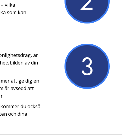
2
– vilka
ilka som kan
3
onlighetsdrag, är
hetsbilden av din
mer att ge dig en
om är avsedd att
r.
on kommer du också
ten och dina