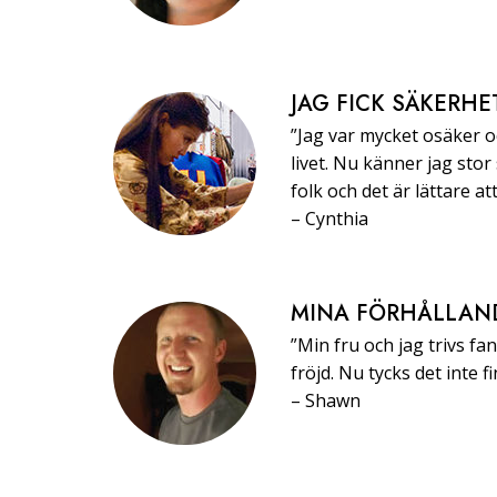
JAG FICK SÄKERHE
”Jag var mycket osäker oc
livet. Nu känner jag stor
folk och det är lättare at
–⁠ ⁠Cynthia
MINA FÖRHÅLLAN
”Min fru och jag trivs fa
fröjd. Nu tycks det inte 
–⁠ ⁠Shawn