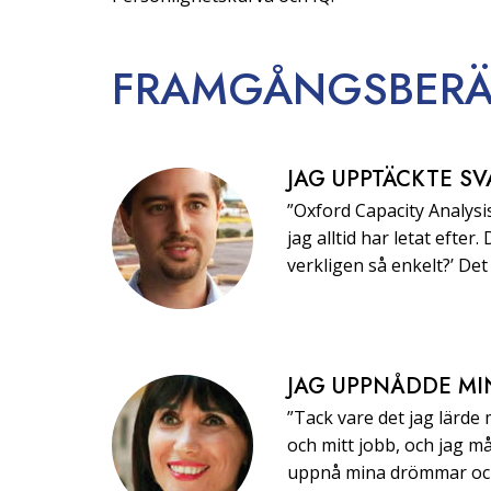
FRAMGÅNGS­BERÄ
JAG UPPTÄCKTE SV
”Oxford Capacity Analysis
jag alltid har letat efter.
verkligen så enkelt?’ Det 
JAG UPPNÅDDE MI
”Tack vare det jag lärde
och mitt jobb, och jag må
uppnå mina drömmar och 