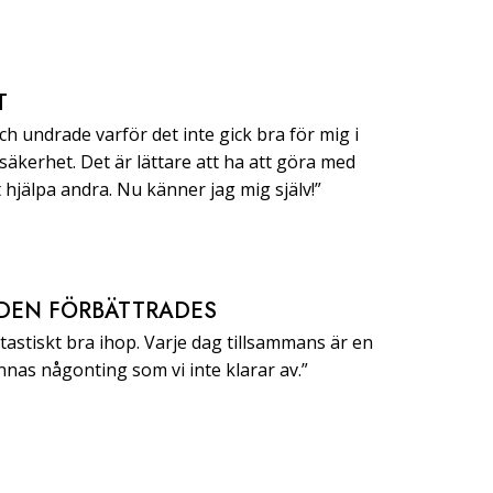
T
h undrade varför det inte gick bra för mig i
 säkerhet. Det är lättare att ha att göra med
t hjälpa andra. Nu känner jag mig själv!”
DEN FÖRBÄTTRADES
ntastiskt bra ihop. Varje dag tillsammans är en
finnas någonting som vi inte klarar av.”