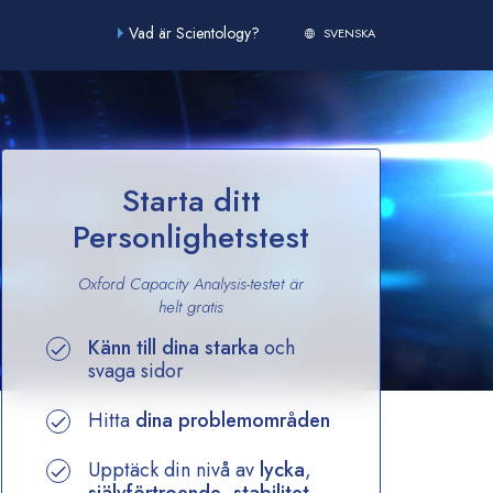
Vad är Scientology?
SVENSKA
Starta ditt
Personlighetstest
Oxford Capacity Analysis-testet är
helt gratis
Känn till dina starka
och
svaga sidor
Hitta
dina problemområden
Upptäck din nivå av
lycka
,