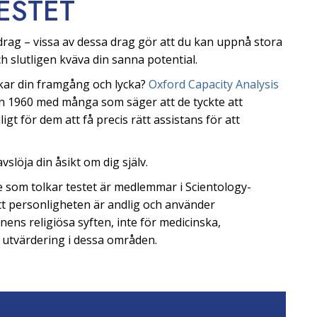
ESTET
rag – vissa av dessa drag gör att du kan uppnå stora
och slutligen kväva din sanna potential.
rkar din framgång och lycka?
Oxford Capacity Analysis
an 1960 med många som säger att de tyckte att
igt för dem att få precis rätt assistans för att
slöja din åsikt om dig själv.
 De som tolkar testet är medlemmar i Scientology-
att personligheten är andlig och använder
nens religiösa syften, inte för medicinska,
r utvärdering i dessa områden.