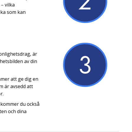
2
– vilka
ilka som kan
3
onlighetsdrag, är
hetsbilden av din
mer att ge dig en
om är avsedd att
r.
on kommer du också
ten och dina