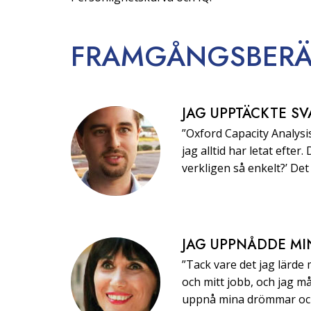
FRAMGÅNGS­BERÄ
JAG UPPTÄCKTE SV
”Oxford Capacity Analysis
jag alltid har letat efter.
verkligen så enkelt?’ Det 
JAG UPPNÅDDE MI
”Tack vare det jag lärde
och mitt jobb, och jag må
uppnå mina drömmar och 