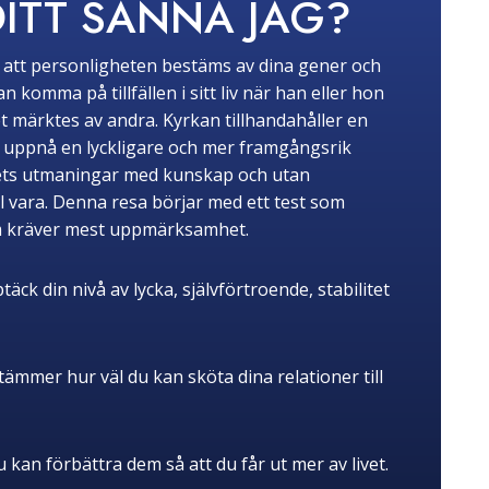
DITT SANNA JAG?
tro att personligheten bestäms av dina gener och
komma på tillfällen i sitt liv när han eller hon
t märktes av andra. Kyrkan tillhandahåller en
tt uppnå en lyckligare och mer framgångsrik
livets utmaningar med kunskap och utan
ll vara. Denna resa börjar med ett test som
om kräver mest uppmärksamhet.
k din nivå av lycka, självförtroende, stabilitet
ämmer hur väl du kan sköta dina relationer till
u kan förbättra dem så att du får ut mer av livet.