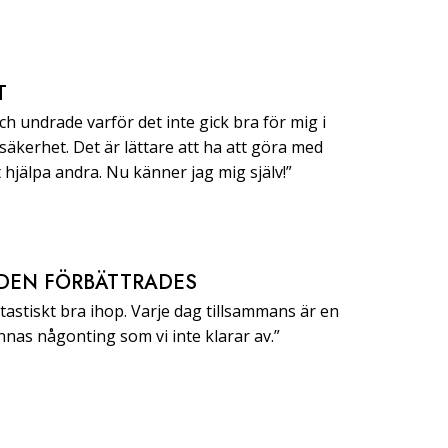
T
h undrade varför det inte gick bra för mig i
 säkerhet. Det är lättare att ha att göra med
t hjälpa andra. Nu känner jag mig själv!”
DEN FÖRBÄTTRADES
ntastiskt bra ihop. Varje dag tillsammans är en
finnas någonting som vi inte klarar av.”