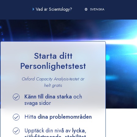
Vad är Scientology?
SVENSKA
Starta ditt
Personlighetstest
Oxford Capacity Analysis-testet är
helt gratis
Känn till dina starka
och
svaga sidor
Hitta
dina problemområden
Upptäck din nivå av
lycka
,