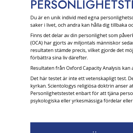
PERSONLIGHETS­T
Du är en unik individ med egna personlighetsd
saker i livet, och andra kan hålla dig tillbaka 
Finns det delar av din personlighet som påve
(OCA) har gjorts av miljontals människor sed
resultaten stämde precis, vilket gjorde det möjl
förbättra sina liv därefter.
Resultaten från Oxford Capacity Analysis kan av
Det här testet är inte ett vetenskapligt test.
kyrkan. Scientologys religiösa doktrin anser 
Personlighetstestet enbart för att tjäna perso
psykologiska eller yrkesmässiga fördelar elle