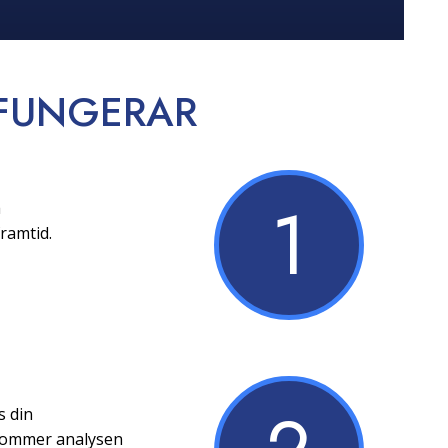
FUNGERAR
1
a
ramtid.
s din
 kommer analysen