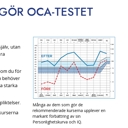
 GÖR OCA-TESTET
jälv, utan
öra
som du för
om behöver
na starka
liktelser.
Många av dem som gör de
rekommenderade kurserna upplever en
kurserna
markant förbättring av sin
Personlighetskurva och IQ.