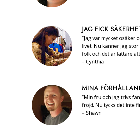
JAG FICK SÄKERHE
”Jag var mycket osäker oc
livet. Nu känner jag stor
folk och det är lättare at
–⁠ ⁠Cynthia
MINA FÖRHÅLLAN
”Min fru och jag trivs fa
fröjd. Nu tycks det inte 
–⁠ ⁠Shawn