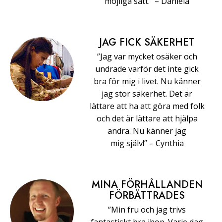
möjliga sätt.” –⁠ ⁠Daniela
JAG FICK SÄKERHET
”Jag var mycket osäker och
undrade varför det inte gick
bra för mig i livet. Nu känner
jag stor säkerhet. Det är
lättare att ha att göra med folk
och det är lättare att hjälpa
andra. Nu känner jag
mig själv!” –⁠ ⁠Cynthia
MINA FÖRHÅLLANDEN
FÖRBÄTTRADES
”Min fru och jag trivs
fantastiskt bra ihop. Varje dag